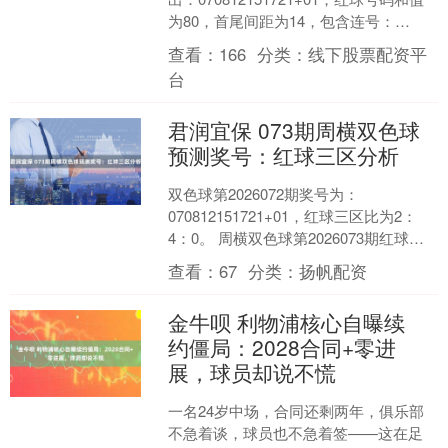
为80，首尾间距为14，包含连号：
0708。 福彩双色球第202607....
查看：
166
分类：
线下股票配资平
台
君润宜保 073期周横双色球
预测奖号：红球三区分析
双色球第2026072期奖号为：
070812151721+01，红球三区比为2：
4：0。 周横双色球第2026073期红球三
区分析： 红一区最近10期开出18个....
查看：
67
分类：
扬帆配资
金牛呗 利物浦核心自曝续
约僵局：2028合同+零进
展，球员却说不慌
一名24岁中场，合同还剩两年，俱乐部
不急着谈，球员也不急着签——这在足