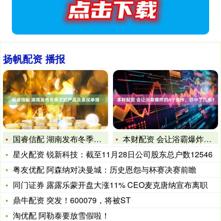
扬帆配资 播报
国睿信配 湖南发布冬季文旅产品及惠民举措
本财配资 会让浴霸爆炸的4个操作，你中了几条？
星火配资 锐新科技：截至11月28日公司股东总户数12546
粤友优配 阿森纳对决曼城：历史恩怨与杯赛决赛前瞻
同门证券 露露乐蒙开盘大涨11% CEO麦克唐纳宣布离职
鼎牛配资 突发！600079，将被ST
淘优配 阿勒泰要放雪假啦！