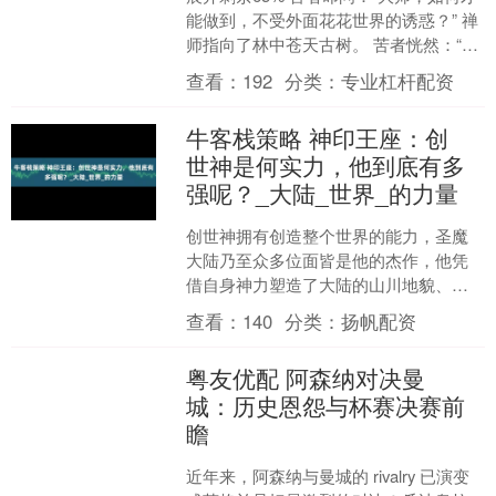
能做到，不受外面花花世界的诱惑？” 禅
师指向了林中苍天古树。 苦者恍然：“是
要象大树一样，任尔东南西北风，毫不
查看：
192
分类：
专业杠杆配资
动摇吗？”....
牛客栈策略 神印王座：创
世神是何实力，他到底有多
强呢？_大陆_世界_的力量
创世神拥有创造整个世界的能力，圣魔
大陆乃至众多位面皆是他的杰作，他凭
借自身神力塑造了大陆的山川地貌、生
态环境，赋予了世界生机与规则，让无
查看：
140
分类：
扬帆配资
数生灵得以在这片土地上繁....
粤友优配 阿森纳对决曼
城：历史恩怨与杯赛决赛前
瞻
近年来，阿森纳与曼城的 rivalry 已演变