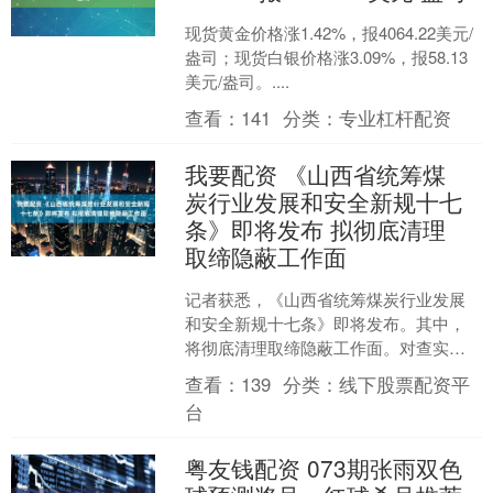
现货黄金价格涨1.42%，报4064.22美元/
盎司；现货白银价格涨3.09%，报58.13
美元/盎司。....
查看：
141
分类：
专业杠杆配资
我要配资 《山西省统筹煤
炭行业发展和安全新规十七
条》即将发布 拟彻底清理
取缔隐蔽工作面
记者获悉，《山西省统筹煤炭行业发展
和安全新规十七条》即将发布。其中，
将彻底清理取缔隐蔽工作面。对查实隐
藏采掘点、“阴阳图纸”等行为，责令煤矿
查看：
139
分类：
线下股票配资平
停产整顿、撤出井下隐....
台
粤友钱配资 073期张雨双色