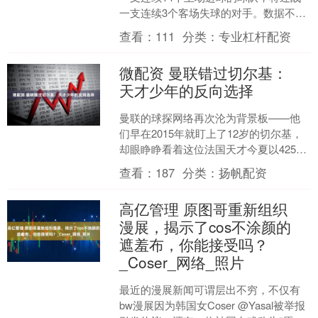
一支连续3个客场失球的对手。数据不会
说谎，但足球从不按剧本走。 一、时间
查看：
111
分类：
专业杠杆配资
线：两队如何走到这....
微配资 曼联错过切尔基：
天才少年的反向选择
曼联的球探网络再次沦为背景板——他
们早在2015年就盯上了12岁的切尔基，
却眼睁睁看着这位法国天才今夏以4250
万欧元投奔曼城，本赛季44场10球13助
查看：
187
分类：
扬帆配资
的数据正....
高亿管理 原图哥重新组织
漫展，揭示了cos不涂颜的
遮羞布，你能接受吗？
_Coser_网络_照片
最近的漫展新闻可谓层出不穷，不仅有
bw漫展因为韩国女Coser @Yasal被举报