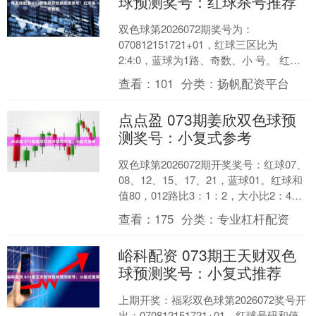
球预测奖号：红球杀号推荐
双色球第2026072期奖号为：
070812151721+01，红球三区比为
2:4:0，蓝球为1路、奇数、小 号。 红球
杀尾数：第2026072期双色球开出5个....
查看：
101
分类：
扬帆配资平台
点点盈 073期姜欣双色球预
测奖号：小复式参考
双色球第2026072期开奖奖号：红球07、
08、12、15、17、21，蓝球01。红球和
值80，012路比3：1：2，大小比2：4。
蓝球开出小数号码01。 红....
查看：
175
分类：
专业杠杆配资
峪科配资 073期王天财双色
球预测奖号：小复式推荐
上期开奖：福彩双色球第2026072奖号开
出：070812151721+01，红球号码和值