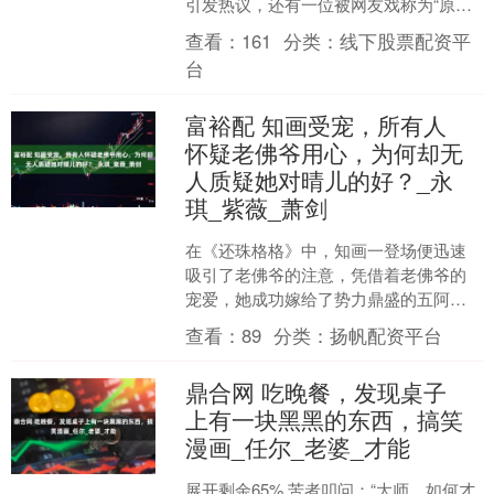
引发热议，还有一位被网友戏称为“原图
哥”的老哥，成功抢占了热搜榜单的头
查看：
161
分类：
线下股票配资平
条。 这....
台
富裕配 知画受宠，所有人
怀疑老佛爷用心，为何却无
人质疑她对晴儿的好？_永
琪_紫薇_萧剑
在《还珠格格》中，知画一登场便迅速
吸引了老佛爷的注意，凭借着老佛爷的
宠爱，她成功嫁给了势力鼎盛的五阿哥
永琪，并为他诞下了绵忆。随后，在老
查看：
89
分类：
扬帆配资平台
佛爷的支持下，她更是凭借....
鼎合网 吃晚餐，发现桌子
上有一块黑黑的东西，搞笑
漫画_任尔_老婆_才能
展开剩余65% 苦者叩问：“大师，如何才