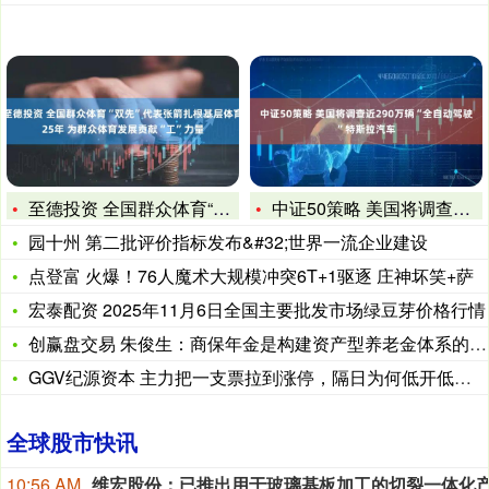
至德投资 全国群众体育“双先”代表张箭扎根基层体育25年&a
中证50策略 美国将调查近290万辆“全自动驾驶”特斯拉汽车
园十州 第二批评价指标发布&#32;世界一流企业建设
点登富 火爆！76人魔术大规模冲突6T+1驱逐 庄神坏笑+萨
宏泰配资 2025年11月6日全国主要批发市场绿豆芽价格行情
创赢盘交易 朱俊生：商保年金是构建资产型养老金体系的重要支柱
GGV纪源资本 主力把一支票拉到涨停，隔日为何低开低走？
全球股市快讯
10:56 AM