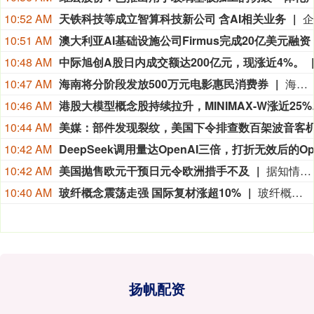
10:52 AM
天铁科技等成立智算科技新公司 含AI相关业务
10:51 AM
10:48 AM
中际旭创A股日内成交额达200亿元，现涨近4%。
10:47 AM
海南将分阶段发放500万元电影惠民消费券
海南“跟着电影去旅游”电影惠民促消费活动在今天正式启动。即日起，海南将分阶段发放500万元电影惠民消费券，覆盖上百家影院，市民和游客均可领取。本次电影消费券分两个阶段推进：第一阶段从8月7日至10月7日，覆盖暑期和国庆黄金周；第二阶段从11月1日至12月31日，覆盖第八届海南岛国际电影节展映活动。
10:46 AM
港股大模型概
10:44 AM
10:42 AM
10:42 AM
美国抛售欧元干预日元令欧洲措手不及
据知情人士称，美国上周出人意料地对欧洲央行进行了历史性的货币干预，以帮助日本，直到抛售欧元买入日元后才通知法兰克福的同行。知情人士透露，一些欧洲央行高级官员认为，美国使用欧元而不是美元，是对西方货币当局之间长期合作惯例的史无前例的违反。此次操作旨在帮助日本支撑日元汇率，此前日元汇率跌至40年来的最低点。上周，东京方面通过抛售美元买入日元进入外汇市场。美国抛售欧元而不是抛售美元来帮助日本，这进一步表明华盛顿不希望看到干预导致美国国债遭到抛售，从而推高美国国债收益率。
10:40 AM
玻纤概念震荡走强 国际复材涨超10%
玻纤概念震荡走强，国际复材涨超10%，中国巨石、宏和科技、山东玻纤、中材科技跟涨。
扬帆配资