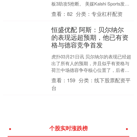
板3助攻5抢断。 美媒Kalshi Sports发文
道： “东契奇即使在接下来....
查看：
82
分类：
专业杠杆配资
恒盛优配 阿斯：贝尔纳尔
的表现远超预期，他已有资
格与德容竞争首发
虎扑03月21日讯 贝尔纳尔的表现已经超
出了所有人的预期，并且似乎有资格与
荷兰中场德容争夺核心位置了，后者在
巴萨的表现一直备受争议。 这似乎不可
查看：
159
分类：
线下股票配资平
能，但可以说，贝....
台
个股实时涨跌榜