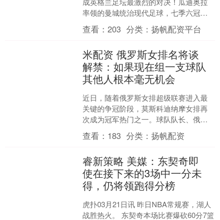
成英格兰足坛最激烈的对决！瓜迪奥拉
率领的曼城统治现代足球，七季六冠，
而阿森纳正渴望终结20年无冠的等待。
查看：
203
分类：
扬帆配资平台
双方历史....
米配资 俄罗斯女排名将谈
解禁：如果现在组一支球队
其他人根本毫无机会
近日，随着俄罗斯女排超级联赛进入最
关键的争冠阶段，莫斯科迪纳摩女排再
次成为冠军热门之一。球队队长、俄罗
斯排坛传奇接应纳塔利娅·冈察洛娃在接
查看：
183
分类：
扬帆配资
受专访时表示，本赛季球....
睿新策略 美媒：东契奇即
使在接下来的3场中一分未
得，仍将领跑得分榜
虎扑03月21日讯 昨日NBA常规赛，湖人
战胜热火。 东契奇本场比赛爆砍60分7篮