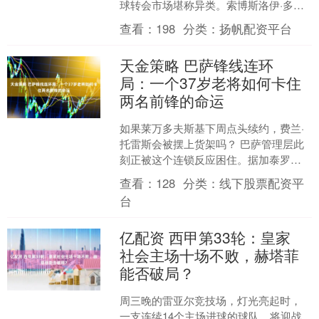
球转会市场堪称异类。索博斯洛伊·多米
尼克（Dominik Szoboszlai）的续约僵
查看：
198
分类：
扬帆配资平台
局....
天金策略 巴萨锋线连环
局：一个37岁老将如何卡住
两名前锋的命运
如果莱万多夫斯基下周点头续约，费兰·
托雷斯会被摆上货架吗？ 巴萨管理层此
刻正被这个连锁反应困住。据加泰罗尼
亚电台最新披露，俱乐部与费兰的续约
查看：
128
分类：
线下股票配资平
谈判已全面冻结——不....
台
亿配资 西甲第33轮：皇家
社会主场十场不败，赫塔菲
能否破局？
周三晚的雷亚尔竞技场，灯光亮起时，
一支连续14个主场进球的球队，将迎战